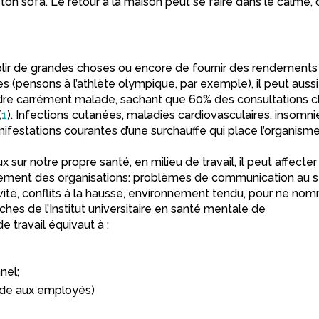
ton sofa. Le retour à la maison peut se faire dans le calme, 
plir de grandes choses ou encore de fournir des rendements
 (pensons à l’athlète olympique, par exemple), il peut aussi
ndre carrément malade, sachant que 60% des consultations 
(
1
). Infections cutanées, maladies cardiovasculaires, insomni
festations courantes d’une surchauffe qui place l’organism
x sur notre propre santé, en milieu de travail, il peut affecter
nement des organisations: problèmes de communication au s
ivité, conflits à la hausse, environnement tendu, pour ne no
rches de l’Institut universitaire en santé mentale de
e travail équivaut à :
nel;
ide aux employés)