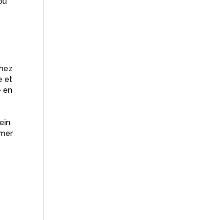
ou
chez
e et
e en
ein
mmer