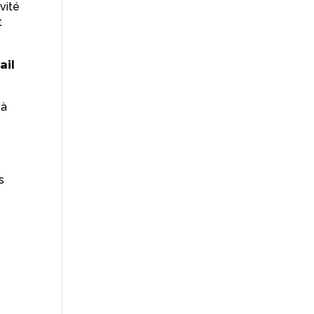
vité
t
ail
 à
e
s