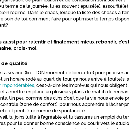
u terme de la journée, tu es souvent épuisé(e), essoufflé(e)
 plein régime. Dans le chaos, lorsque la liste des choses à fai
e soin de toi, comment faire pour optimiser le temps dispon
ent?
 aussi pour ralentir et finalement mieux rebondir, c’es
maine, crois-moi.
 de qualité
é ta séance (lire: TON moment de bien-être) pour prioriser a
un horaire rodé au quart de tour, ça nous arrive à tou(te)s, 
x impondérables,
c’est-à-dire les imprévus qui nous obligent
 et à mettre en place un plusieurs plans de match de rechan
ants. Un peu comme des clins d’oeil que la vie nous envoie p
 contrôle (zone de confort), pour nous apprendre à lâcher-pr
reté et peut-être même de spontanéité.
l, tu joins l’utile à l’agréable et tu t’assures un emploi du t
ores pour te donner bonne conscience ou courir vers le studio