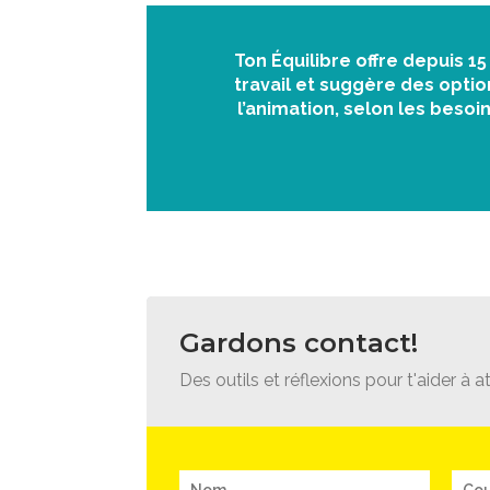
Ton Équilibre offre depuis 1
travail et suggère des opti
l’animation, selon les beso
Gardons contact!
Des outils et réflexions pour t'aider à at