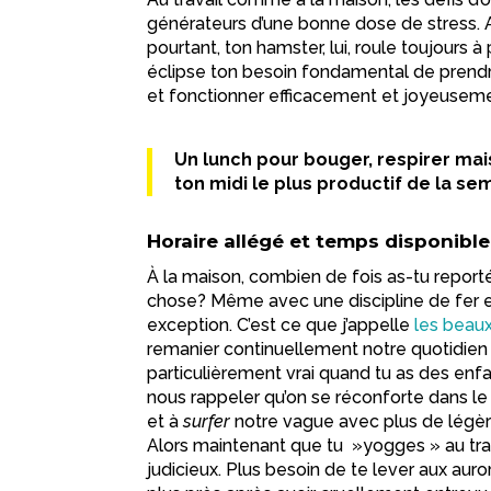
générateurs d’une bonne dose de stress. A
pourtant, ton hamster, lui, roule toujours à
éclipse ton besoin fondamental de prendr
et fonctionner efficacement et joyeusem
Un lunch pour bouger, respirer mais
ton midi le plus productif de la se
Horaire allégé et temps disponible
À la maison, combien de fois as-tu report
chose? Même avec une discipline de fer et 
exception. C’est ce que j’appelle
les beau
remanier continuellement notre quotidien
particulièrement vrai quand tu as des enf
nous rappeler qu’on se réconforte dans le
et à
surfer
notre vague avec plus de légè
Alors maintenant que tu »yogges » au travai
judicieux. Plus besoin de te lever aux aur