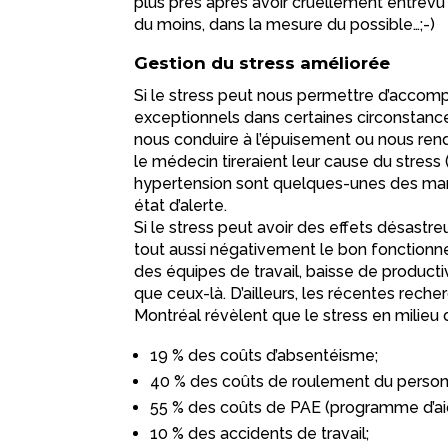
plus près après avoir cruellement entrevu 
du moins, dans la mesure du possible…;-)
Gestion du stress améliorée
Si le stress peut nous permettre d’accom
exceptionnels dans certaines circonstances
nous conduire à l’épuisement ou nous re
le médecin tireraient leur cause du stress 
hypertension sont quelques-unes des mani
état d’alerte.
Si le stress peut avoir des effets désastreu
tout aussi négativement le bon fonction
des équipes de travail, baisse de product
que ceux-là. D’ailleurs, les récentes reche
Montréal révèlent que le stress en milieu d
19 % des coûts d’absentéisme;
40 % des coûts de roulement du person
55 % des coûts de PAE (programme d’a
10 % des accidents de travail;