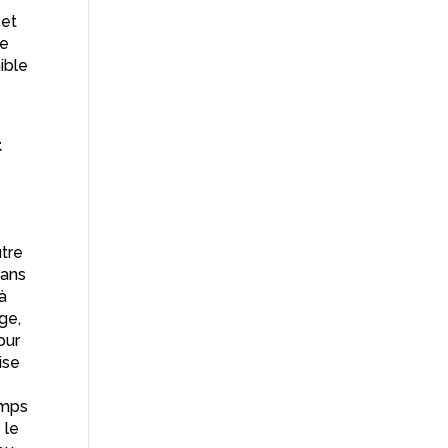
 et
re
ible
t
utre
sans
 à
ge,
our
ise
emps
 le