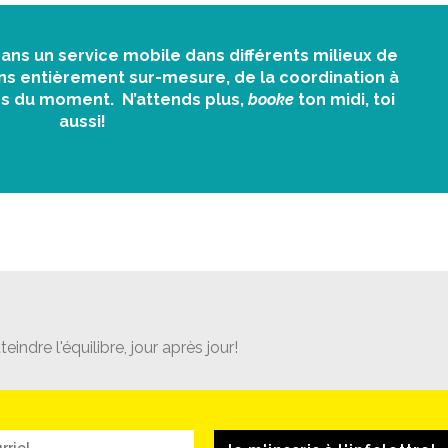
5 ans un service mobile dans différents milieux de
ons entièrement sur-mesure, de la coordination à
ins du moment. N’attends plus,
booke
ton midi, toi
aussi!
teindre l'équilibre, jour après jour!