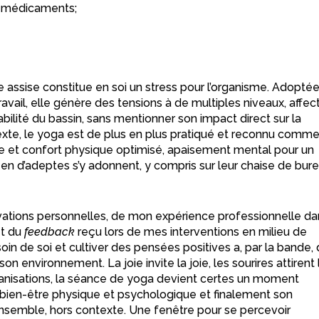
e-médicaments;
e assise constitue en soi un stress pour l’organisme. Adopté
avail, elle génère des tensions à de multiples niveaux, affec
tabilité du bassin, sans mentionner son impact direct sur la
texte, le yoga est de plus en plus pratiqué et reconnu comm
nte et confort physique optimisé, apaisement mental pour un
en d’adeptes s’y adonnent, y compris sur leur chaise de bure
ations personnelles, de mon expérience professionnelle da
t du
feedback
reçu lors de mes interventions en milieu de
 soin de soi et cultiver des pensées positives a, par la bande,
 son environnement. La joie invite la joie, les sourires attirent 
organisations, la séance de yoga devient certes un moment
son bien-être physique et psychologique et finalement son
e ensemble, hors contexte. Une fenêtre pour se percevoir