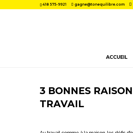
418 575-9921
gagne@tonequilibre.com
ACCUEIL
3 BONNES RAISON
TRAVAIL
Au travail comme à la maison, les défis d’o