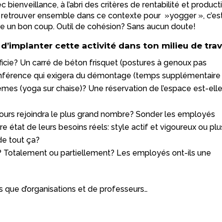
ienveillance, à l’abri des critères de rentabilité et producti
 Se retrouver ensemble dans ce contexte pour »yogger », c’es
ire un bon coup. Outil de cohésion? Sans aucun doute!
d’implanter cette activité dans ton milieu de trav
rficie? Un carré de béton frisquet (postures à genoux pas
conférence qui exigera du démontage (temps supplémentaire
mes (yoga sur chaise)? Une réservation de l’espace est-ell
 cours rejoindra le plus grand nombre? Sonder les employés
 état de leurs besoins réels: style actif et vigoureux ou plu
de tout ça?
é? Totalement ou partiellement? Les employés ont-ils une
les que d’organisations et de professeurs…