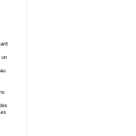
e
tant
e un
au.
ns
 des
les