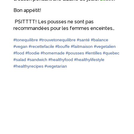
Bon appétit!
PSITTTT! Les pousses ne sont pas
recommandées pour les femmes enceintes…
#
tonequilibre
#
trouvetonequilibre
#
santé
#
balance
#
vegan
#
recettefacile
#
bouffe
#
faitmaison
#
vegetalien
#
food
#
foodie
#
homemade
#
pousses
#
lentilles
#
quebec
#
salad
#
sandwich
#
healthyfood
#
healthylifestyle
#
healthyrecipes
#
vegetarian