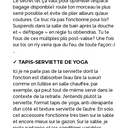
Le secret (et ça vaut pour optimiser l’espace
bagage disponible): roule ton morceau le plus
serré possible et évite de plier ailleurs qu’aux
coutures. Ce truc n’a pas fonctionné pour toi?
Suspends dans la salle de bain après la douche
et « défripage » en règle tu obtiendras. Tu te
fous de ces multiples plis post-valise? Une fois
sur toi, on n’y verra que du feu, de toute façon:-)
…
✓ TAPIS-SERVIETTE DE YOGA
Ici je ne parle pas de la serviette dont la
fonction est d’absorber l’eau (lire la sueur)
comme on l’utilise en salle chauffée, par
exemple, qui peut tout de même servir dans le
contexte de la retraite. J’entends plutôt la
serviette, format tapis de yoga, anti-dérapante
d’un côté et texture serviette de l’autre. En solo,
cet accessoire fonctionne très bien sur le sable
et encore mieux sur le gazon. Sur le sable, je
reste partagée et les conditions variables