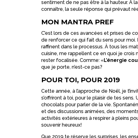
sentiment de ne pas être à la hauteur. À l
connaître, la seule réponse qui prévaut r
MON MANTRA PREF
C’est lors de ces avancées et prises de co
de renforcer ce qui fait du sens pour moi.
raffinent dans le processus. À tous les ma
cuisine, me rappellent ce en quoi je croi
rester focalisée. Comme: «
L’énergie coul
que je porte, n’est-ce pas?
POUR TOI, POUR 2019
Cette année, à l’approche de Noël, je t’in
s’offriront à toi, pour le plaisir de tes 
chocolats pour parler de la vie. Spontan
et des discussions animées, des moments
activités extérieures à respirer à pleins p
souvenir heureux!
Que 2019 te réserve les surprises, les e