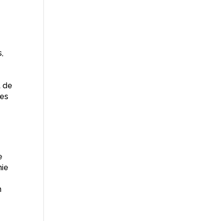
s,
t de
tes
e
nie
n