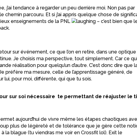
ée, j’ai tendance à regarder un peu derrière moi. Non pas par
e chemin parcouru. Et si j’ai appris quelque chose de signific
écieux enseignements de la PNL
– c’est bien que l
back.
etour sur événement, ce que l’on en retire, dans une optique
ntinue. Je choisis ma perspective, tout simplement. Car ce qu
nde réalisation pour quelqu’un d’autre. C’est donc dire que l
. Je préfère ma mesure, celle de l’apprentissage généré, de
r lui, pour moi, différente, qui que tu sois.
r sur soi nécessaire te permettant de réajuster le ti
ermet aujourd’hui de vivre même les étapes chaotiques av
ucoup plus de légèreté et de tolérance que je gère cette not
 la blague (tu viendras me voir en Crossfit lol). Exit le