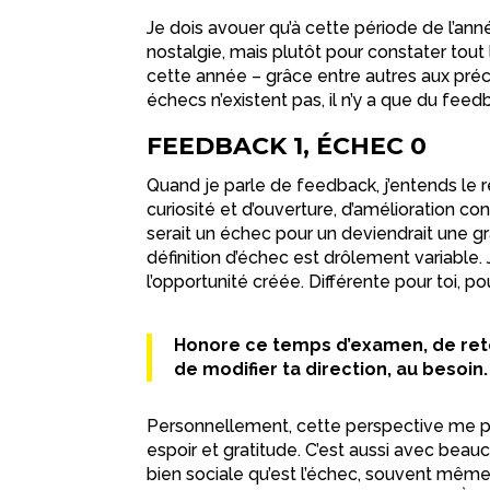
Je dois avouer qu’à cette période de l’ann
nostalgie, mais plutôt pour constater tout l
cette année – grâce entre autres aux pr
échecs n’existent pas, il n’y a que du feed
FEEDBACK 1, ÉCHEC 0
Quand je parle de feedback, j’entends le r
curiosité et d’ouverture, d’amélioration co
serait un échec pour un deviendrait une gra
définition d’échec est drôlement variable
l’opportunité créée. Différente pour toi, pou
Honore ce temps d’examen, de retou
de modifier ta direction, au besoin.
Personnellement, cette perspective me p
espoir et gratitude. C’est aussi avec bea
bien sociale qu’est l’échec, souvent même à