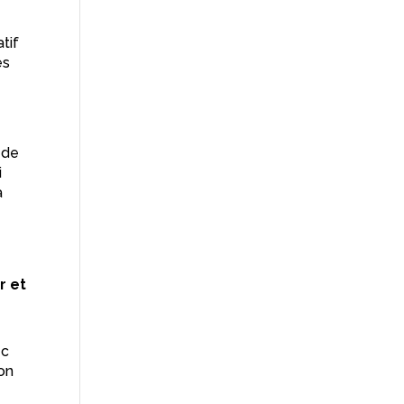
atif
es
 de
i
a
r et
ec
ion