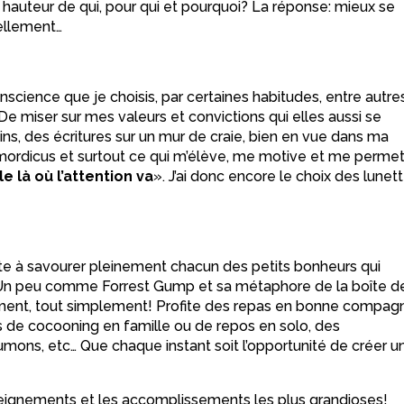
a hauteur de qui, pour qui et pourquoi? La réponse: mieux se
éellement…
nscience que je choisis, par certaines habitudes, entre autre
 De miser sur mes valeurs et convictions qui elles aussi se
tins, des écritures sur un mur de craie, bien en vue dans ma
s mordicus et surtout ce qui m’élève, me motive et me perme
e là où l’attention va
». J’ai donc encore le choix des lunet
vite à savourer pleinement chacun des petits bonheurs qui
sens. Un peu comme Forrest Gump et sa métaphore de la boîte d
ément, tout simplement! Profite des repas en bonne compag
 de cocooning en famille ou de repos en solo, des
oumons, etc… Que chaque instant soit l’opportunité de créer u
nseignements et les accomplissements les plus grandioses!