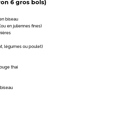
on 6 gros bols)
 en biseau
ou en juliennes fines)
nières
t, légumes ou poulet)
rouge thai
 biseau