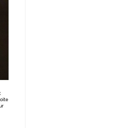
t
oîte
ur