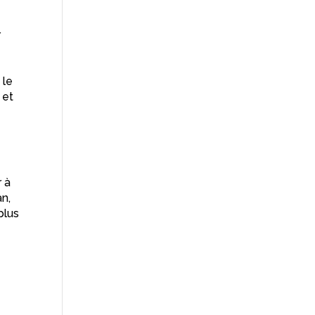
r
 le
 et
r à
an,
plus