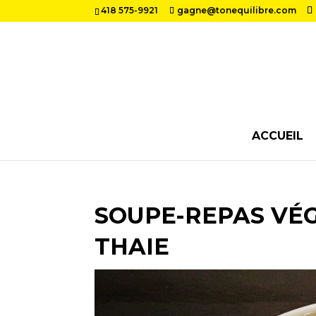
418 575-9921
gagne@tonequilibre.com
ACCUEIL
SOUPE-REPAS VÉG
THAIE