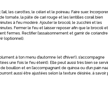
l’ail, les carottes, le céleri et le poireau. Faire suer. Incorpore
 de tomate, la pâte de cari rouge et les lentilles corail bien
minutes à feu modéré. Ajouter le brocoli, le zucchini et les
tes. Fermer le feu et laisser reposer afin que le brocoli et
nt fermes. Rectifier l’assaisonnement et garnir de coriandre
r (optionnel).
solument à ton menu d’automne (et d’hiver!), s’accompagne
s une fois le feu éteint). Elle peut aussi très bien se servi
é de bouillon et en l’accompagnant de quinoa ou d’un pain na
ront aussi être ajustées selon la texture désirée, à savoir 