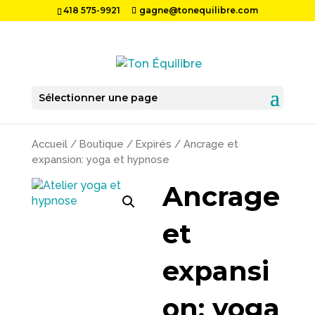
418 575-9921
gagne@tonequilibre.com
Sélectionner une page
Accueil
/
Boutique
/
Expirés
/ Ancrage et
expansion: yoga et hypnose
Ancrage
et
expansi
on: yoga