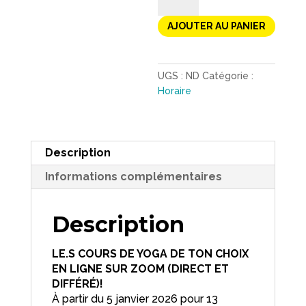
l
Yoga
t
AJOUTER AU PANIER
en
e
ligne
r
au
n
choix
a
UGS :
ND
Catégorie :
t
Horaire
i
v
e
:
Description
Informations complémentaires
Description
LE.S COURS DE YOGA DE TON CHOIX
EN LIGNE SUR ZOOM (DIRECT ET
DIFFÉRÉ)!
À partir du 5 janvier 2026 pour 13