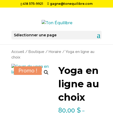
418 575-9921
gagne@tonequilibre.com
Sélectionner une page
Accueil
/
Boutique
/
Horaire
/ Yoga en ligne au
choix
Yoga en
Promo !
ligne au
choix
80,00
$
–