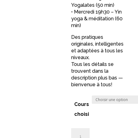
Yogalates (50 min)
• Mercredi 19h30 – Yin
yoga & méditation (60
min)
Des pratiques
originales, intelligentes
et adaptées à tous les
niveaux.
Tous les détails se
trouvent dans la
description plus bas —
bienvenue à tous!
Cours
choisi
quantité
A
de