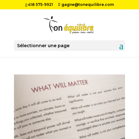
418 575-9921
gagne@tonequilibre.com
Sélectionner une page